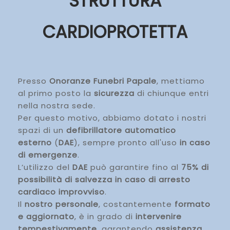
STRUTTURA
CARDIOPROTETTA
Presso
Onoranze Funebri Papale
, mettiamo
al primo posto la
sicurezza
di chiunque entri
nella nostra sede.
Per questo motivo, abbiamo dotato i nostri
spazi di un
defibrillatore
automatico
esterno
(
DAE
), sempre pronto all'uso
in caso
di emergenze
.
L’utilizzo del
DAE
può garantire fino al
75% di
possibilità di salvezza in caso di arresto
cardiaco improvviso
.
Il
nostro personale
, costantemente
formato
e aggiornato
, è in grado di
intervenire
tempestivamente
, garantendo
assistenza