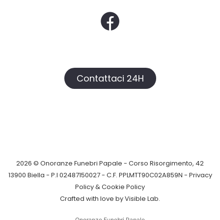
Contattaci 24H
2026 © Onoranze Funebri Papale - Corso Risorgimento, 42
13900 Biella - P.I 02487150027 - C.F. PPLMTT90C02A859N -
Privacy
Policy &
Cookie Policy
Crafted with love by
Visible Lab
.
Onoranze Funebri Papale