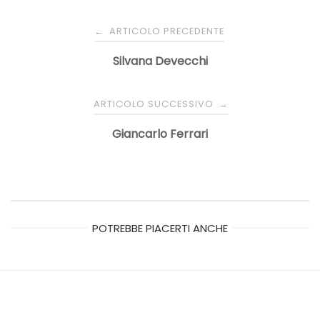
Navigazione
ARTICOLO PRECEDENTE
←
articoli
Silvana Devecchi
ARTICOLO SUCCESSIVO
→
Giancarlo Ferrari
POTREBBE PIACERTI ANCHE