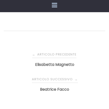
Navigazione
ARTICOLO PRECEDENTE
←
articoli
Elisabetta Magnetto
ARTICOLO SUCCESSIVO
→
Beatrice Facco