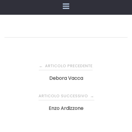
Navigazione
ARTICOLO PRECEDENTE
←
articoli
Debora Vacca
ARTICOLO SUCCESSIVO
→
Enzo Ardizzone