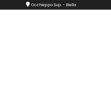
Occhieppo Sup.
-
Biella