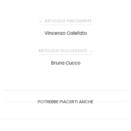
Navigazione
ARTICOLO PRECEDENTE
←
articoli
Vincenzo Calefato
ARTICOLO SUCCESSIVO
→
Bruna Cucco
POTREBBE PIACERTI ANCHE