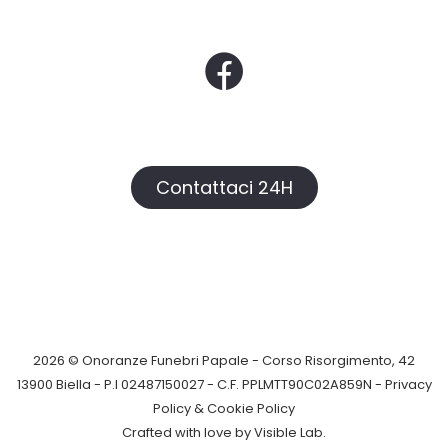
Contattaci 24H
2026 © Onoranze Funebri Papale - Corso Risorgimento, 42
13900 Biella - P.I 02487150027 - C.F. PPLMTT90C02A859N -
Privacy
Policy &
Cookie Policy
Crafted with love by
Visible Lab
.