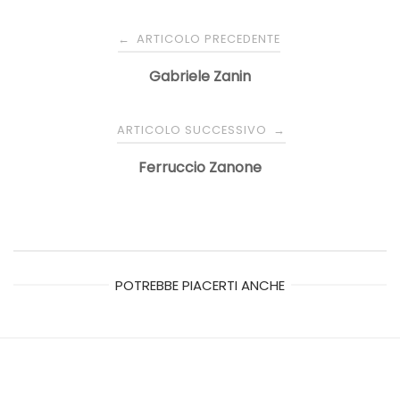
Navigazione
ARTICOLO PRECEDENTE
←
articoli
Gabriele Zanin
ARTICOLO SUCCESSIVO
→
Ferruccio Zanone
POTREBBE PIACERTI ANCHE