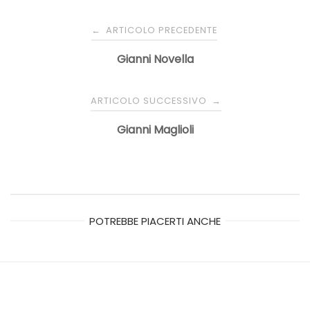
Navigazione
ARTICOLO PRECEDENTE
←
articoli
Gianni Novella
ARTICOLO SUCCESSIVO
→
Gianni Maglioli
POTREBBE PIACERTI ANCHE