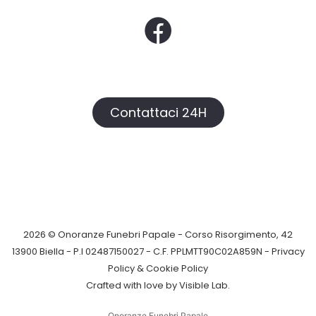
Contattaci 24H
2026 © Onoranze Funebri Papale - Corso Risorgimento, 42
13900 Biella - P.I 02487150027 - C.F. PPLMTT90C02A859N -
Privacy
Policy &
Cookie Policy
Crafted with love by
Visible Lab
.
Onoranze Funebri Papale