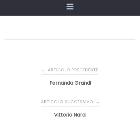
Navigazione
ARTICOLO PRECEDENTE
←
articoli
Fernanda Grandi
ARTICOLO SUCCESSIVO
→
Vittorio Nardi