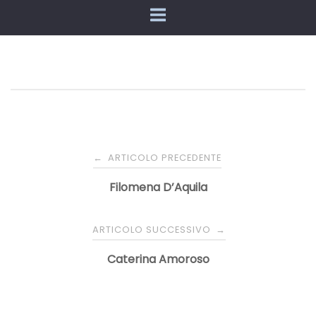
Navigazione
ARTICOLO PRECEDENTE
←
articoli
Filomena D’Aquila
ARTICOLO SUCCESSIVO
→
Caterina Amoroso