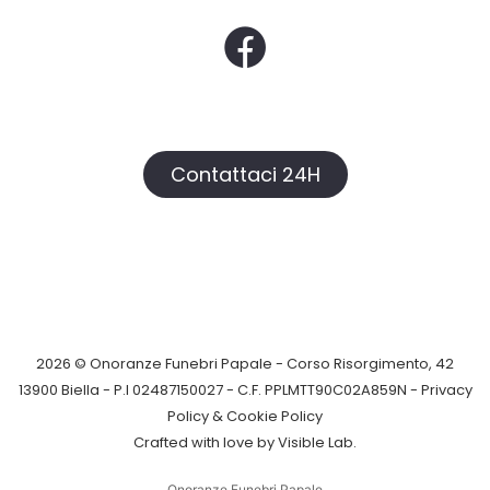
Contattaci 24H
2026 © Onoranze Funebri Papale - Corso Risorgimento, 42
13900 Biella - P.I 02487150027 - C.F. PPLMTT90C02A859N -
Privacy
Policy &
Cookie Policy
Crafted with love by
Visible Lab
.
Onoranze Funebri Papale