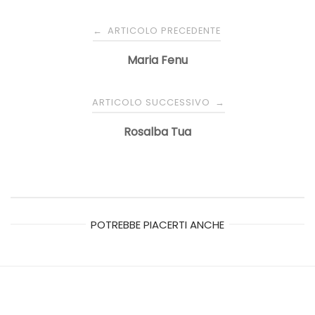
Navigazione
ARTICOLO PRECEDENTE
←
articoli
Maria Fenu
ARTICOLO SUCCESSIVO
→
Rosalba Tua
POTREBBE PIACERTI ANCHE