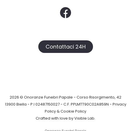
Contattaci 24H
2026 © Onoranze Funebri Papale - Corso Risorgimento, 42
13900 Biella - P.I 02487150027 - C.F. PPLMTT90C02A859N -
Privacy
Policy &
Cookie Policy
Crafted with love by
Visible Lab
.
Onoranze Funebri Papale