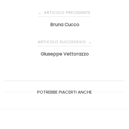
Navigazione
ARTICOLO PRECEDENTE
←
articoli
Bruna Cucco
ARTICOLO SUCCESSIVO
→
Giuseppe Vettorazzo
POTREBBE PIACERTI ANCHE