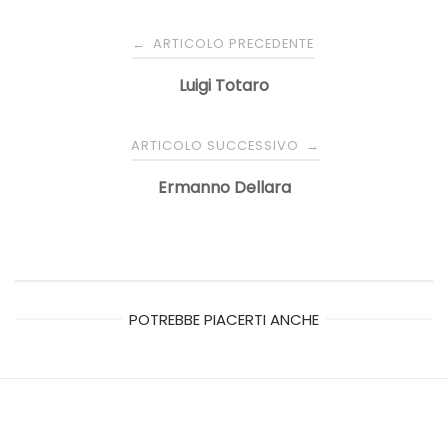
Navigazione
ARTICOLO PRECEDENTE
←
articoli
Luigi Totaro
ARTICOLO SUCCESSIVO
→
Ermanno Dellara
POTREBBE PIACERTI ANCHE