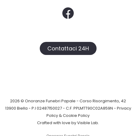
Contattaci 24H
2026 © Onoranze Funebri Papale - Corso Risorgimento, 42
13900 Biella - P.I 02487150027 - C.F. PPLMTT90C02A859N -
Privacy
Policy &
Cookie Policy
Crafted with love by
Visible Lab
.
Onoranze Funebri Papale