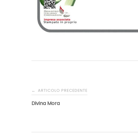
Navigazione
ARTICOLO PRECEDENTE
←
articoli
Divina Mora