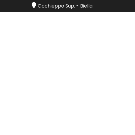
Occhieppo Sup.
-
Biella