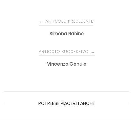
Navigazione
ARTICOLO PRECEDENTE
←
articoli
Simona Banino
ARTICOLO SUCCESSIVO
→
Vincenzo Gentile
POTREBBE PIACERTI ANCHE