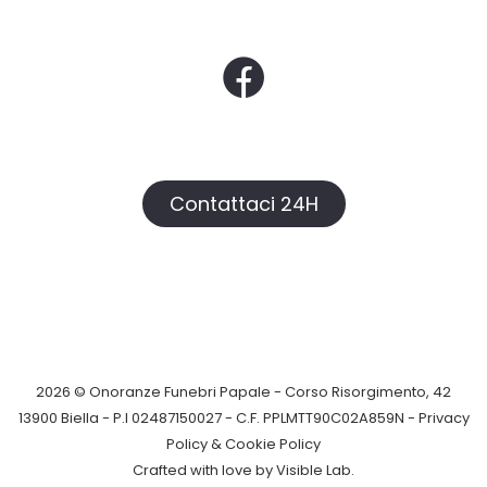
Contattaci 24H
2026 © Onoranze Funebri Papale - Corso Risorgimento, 42
13900 Biella - P.I 02487150027 - C.F. PPLMTT90C02A859N -
Privacy
Policy &
Cookie Policy
Crafted with love by
Visible Lab
.