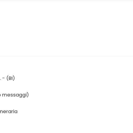
 - (BI)
no messaggi)
uneraria