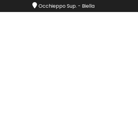
Occhieppo Sup.
-
Biella