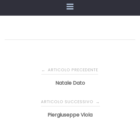
Navigazione
ARTICOLO PRECEDENTE
←
articoli
Natale Dato
ARTICOLO SUCCESSIVO
→
Piergiuseppe Viola