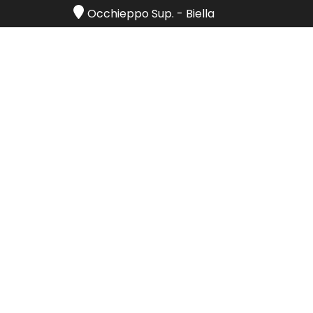
Occhieppo Sup.
-
Biella